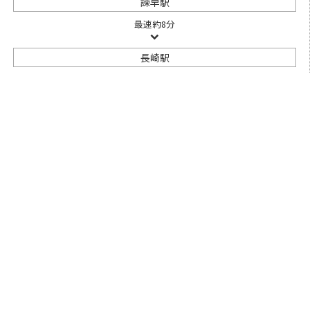
諫早駅
最速
約8分
長崎駅
徒歩
約1分
出島メッセ
在来線利用
諫早駅
約26分～53分
長崎駅
徒歩
約1分
出島メッセ