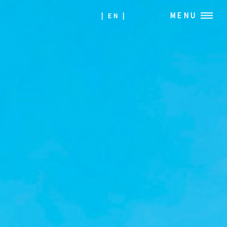
MENU
| EN |